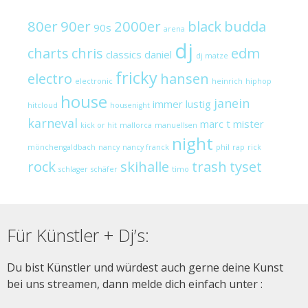
80er
90er
2000er
black
budda
90s
arena
dj
charts
chris
edm
classics
daniel
dj matze
fricky
electro
hansen
electronic
heinrich
hiphop
house
janein
immer lustig
hitcloud
housenight
karneval
marc t
mister
kick or hit
mallorca
manuellsen
night
mönchengaldbach
nancy
nancy franck
phil
rap
rick
rock
skihalle
trash
tyset
schlager
schäfer
timo
Für Künstler + Dj’s:
Du bist Künstler und würdest auch gerne deine Kunst
bei uns streamen, dann melde dich einfach unter :