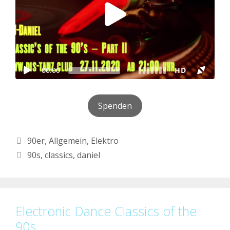
Spenden
Kategorien
90er
,
Allgemein
,
Elektro
Schlagwörter
90s
,
classics
,
daniel
Electronic Dance Classics of the
90s