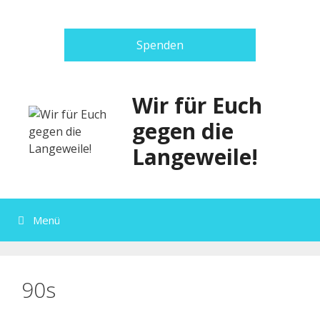
Zum
Inhalt
springen
Spenden
Wir für Euch
gegen die
Langeweile!
Menü
90s