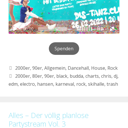
Spenden
Kategorien
2000er
,
90er
,
Allgemein
,
Dancehall
,
House
,
Rock
Schlagwörter
2000er
,
80er
,
90er
,
black
,
budda
,
charts
,
chris
,
dj
,
edm
,
electro
,
hansen
,
karneval
,
rock
,
skihalle
,
trash
Alles – Der völlig planlose
Partystream Vol. 3