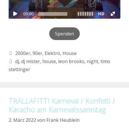
Spenden
Kategorien
2000er
,
90er
,
Elektro
,
House
Schlagwörter
dj
,
dj mister
,
house
,
leon brooks
,
night
,
timo
stettinger
TRALLAFITTI Karneval / Konfetti /
Karacho am Karnevalssamstag
2. März 2022
von
Frank Heublein