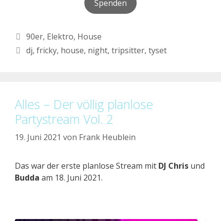
Spenden
Kategorien
90er
,
Elektro
,
House
Schlagwörter
dj
,
fricky
,
house
,
night
,
tripsitter
,
tyset
Alles – Der völlig planlose
Partystream Vol. 2
19. Juni 2021
von
Frank Heublein
Das war der erste planlose Stream mit
DJ Chris
und
Budda
am 18. Juni 2021.