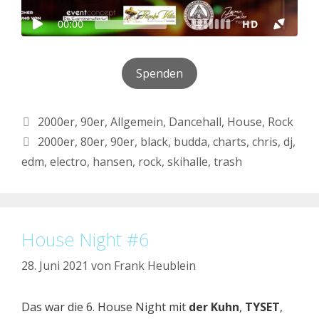
Spenden
Kategorien
2000er
,
90er
,
Allgemein
,
Dancehall
,
House
,
Rock
Schlagwörter
2000er
,
80er
,
90er
,
black
,
budda
,
charts
,
chris
,
dj
,
edm
,
electro
,
hansen
,
rock
,
skihalle
,
trash
House Night #6
28. Juni 2021
von
Frank Heublein
Das war die 6. House Night mit
der Kuhn
,
TYSET
,