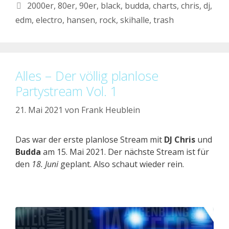
Schlagwörter
2000er
,
80er
,
90er
,
black
,
budda
,
charts
,
chris
,
dj
,
edm
,
electro
,
hansen
,
rock
,
skihalle
,
trash
Alles – Der völlig planlose
Partystream Vol. 1
21. Mai 2021
von
Frank Heublein
Das war der erste planlose Stream mit
DJ Chris
und
Budda
am 15. Mai 2021. Der nächste Stream ist für
den
18. Juni
geplant. Also schaut wieder rein.