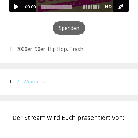
Spenden
Kategorien
2000er
,
90er
,
Hip Hop
,
Trash
Beitrags-
Seite
Seite
1
2
Weiter
→
Navigation
Der Stream wird Euch präsentiert von: