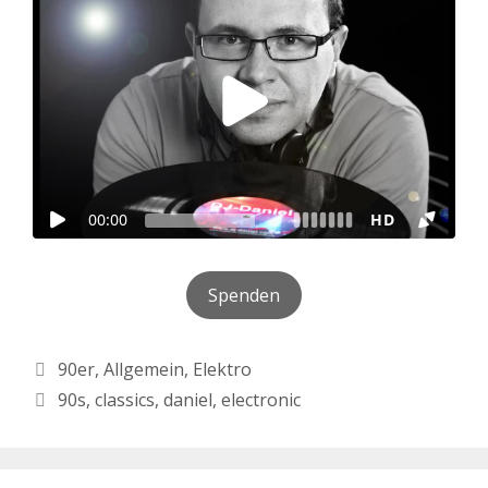
Spenden
Kategorien
90er
,
Allgemein
,
Elektro
Schlagwörter
90s
,
classics
,
daniel
,
electronic