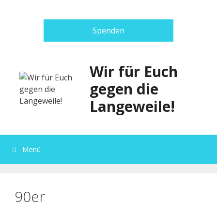
Zum
Inhalt
springen
Spenden
Wir für Euch
gegen die
Langeweile!
Menü
90er