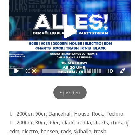
Spenden
Kategorien
2000er
,
90er
,
Dancehall
,
House
,
Rock
,
Techno
Schlagwörter
2000er
,
80er
,
90er
,
black
,
budda
,
charts
,
chris
,
dj
,
edm
,
electro
,
hansen
,
rock
,
skihalle
,
trash