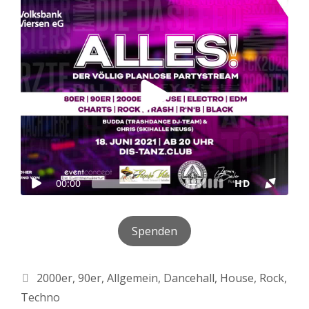
Spenden
Kategorien
2000er
,
90er
,
Allgemein
,
Dancehall
,
House
,
Rock
,
Techno