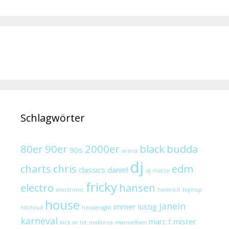
Schlagwörter
80er
90er
2000er
black
budda
90s
arena
dj
charts
chris
edm
classics
daniel
dj matze
fricky
electro
hansen
electronic
heinrich
hiphop
house
janein
immer lustig
hitcloud
housenight
karneval
marc t
mister
kick or hit
mallorca
manuellsen