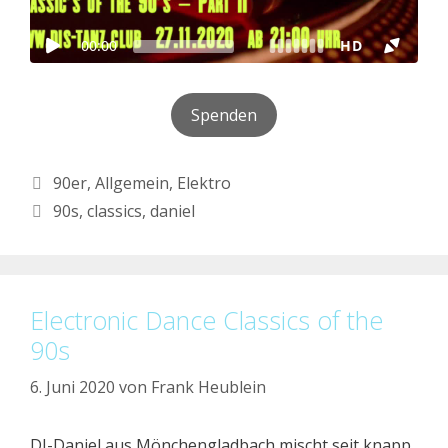
Spenden
Kategorien
90er
,
Allgemein
,
Elektro
Schlagwörter
90s
,
classics
,
daniel
Electronic Dance Classics of the
90s
6. Juni 2020
von
Frank Heublein
DJ-Daniel aus Mönchengladbach mischt seit knapp