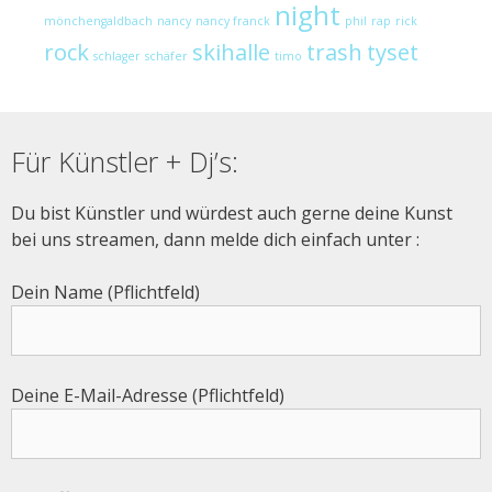
night
mönchengaldbach
nancy
nancy franck
phil
rap
rick
rock
skihalle
trash
tyset
schlager
schäfer
timo
Für Künstler + Dj’s:
Du bist Künstler und würdest auch gerne deine Kunst
bei uns streamen, dann melde dich einfach unter :
Dein Name (Pflichtfeld)
Deine E-Mail-Adresse (Pflichtfeld)