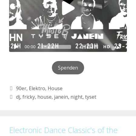
Spenden
Kategorien
90er
,
Elektro
,
House
Schlagwörter
dj
,
fricky
,
house
,
janein
,
night
,
tyset
Electronic Dance Classic’s of the