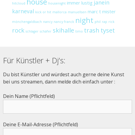
house
janein
immer lustig
hitcloud
housenight
karneval
marc t
mister
kick or hit
mallorca
manuellsen
night
mönchengaldbach
nancy
nancy franck
phil
rap
rick
rock
skihalle
trash
tyset
schlager
schäfer
timo
Für Künstler + Dj’s:
Du bist Künstler und würdest auch gerne deine Kunst
bei uns streamen, dann melde dich einfach unter :
Dein Name (Pflichtfeld)
Deine E-Mail-Adresse (Pflichtfeld)