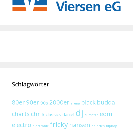
Schlagwörter
80er
90er
2000er
black
budda
90s
arena
dj
charts
chris
edm
classics
daniel
dj matze
fricky
electro
hansen
electronic
heinrich
hiphop