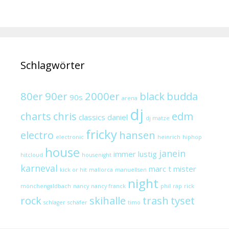
Schlagwörter
80er
90er
2000er
black
budda
90s
arena
dj
charts
chris
edm
classics
daniel
dj matze
fricky
electro
hansen
electronic
heinrich
hiphop
house
janein
immer lustig
hitcloud
housenight
karneval
marc t
mister
kick or hit
mallorca
manuellsen
night
mönchengaldbach
nancy
nancy franck
phil
rap
rick
rock
skihalle
trash
tyset
schlager
schäfer
timo