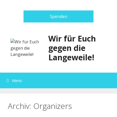
Zum
Inhalt
springen
Spenden
Wir für Euch
gegen die
Langeweile!
Menü
Archiv:
Organizers