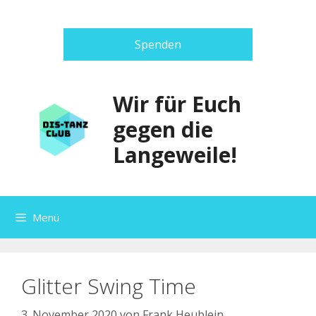
Zum
Inhalt
springen
Spenden
Wir für Euch
gegen die
Langeweile!
Menü
Glitter Swing Time
3. November 2020
von
Frank Heublein