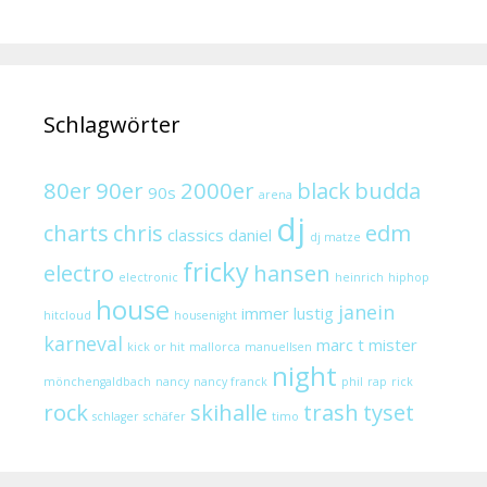
Schlagwörter
80er
90er
2000er
black
budda
90s
arena
dj
charts
chris
edm
classics
daniel
dj matze
fricky
electro
hansen
electronic
heinrich
hiphop
house
janein
immer lustig
hitcloud
housenight
karneval
marc t
mister
kick or hit
mallorca
manuellsen
night
mönchengaldbach
nancy
nancy franck
phil
rap
rick
rock
skihalle
trash
tyset
schlager
schäfer
timo