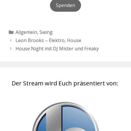
Spenden
Kategorien
Allgemein
,
Swing
Beitrags-
Leon Brooks – Elektro, House
Navigation
House Night mit DJ Mister und Freaky
Der Stream wird Euch präsentiert von: