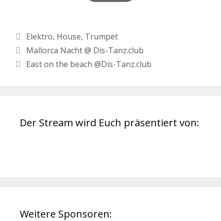
Kategorien
Elektro
,
House
,
Trumpet
Beitrags-
Mallorca Nacht @ Dis-Tanz.club
Navigation
East on the beach @Dis-Tanz.club
Der Stream wird Euch präsentiert von:
Weitere Sponsoren: