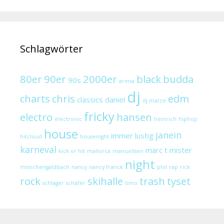
Schlagwörter
80er
90er
2000er
black
budda
90s
arena
dj
charts
chris
edm
classics
daniel
dj matze
fricky
electro
hansen
electronic
heinrich
hiphop
house
janein
immer lustig
hitcloud
housenight
karneval
marc t
mister
kick or hit
mallorca
manuellsen
night
mönchengaldbach
nancy
nancy franck
phil
rap
rick
rock
skihalle
trash
tyset
schlager
schäfer
timo