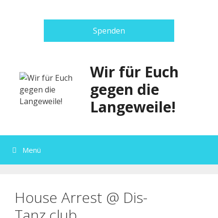
Zum
Inhalt
springen
Spenden
Wir für Euch
gegen die
Langeweile!
Menü
House Arrest @ Dis-
Tanz.club